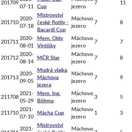
201709
7
11
07-11
Cup
jezero
Mistrovství
2020-
Máchovo
201710
české flotily -
7
8
07-18
jezero
Bacardi Cup
2020-
Mem. Oldy
Máchovo
201711
7
7
08-01
Vintišky
jezero
2020-
Máchovo
201712
MČR Star
7
8
08-14
jezero
Modrá vlajka
2020-
Máchovo
201713
Máchova
7
9
09-05
jezero
jezera
2021-
Mem. Ing.
Máchovo
211708
3
5
05-29
Böhma
jezero
2021-
Máchovo
211710
Mácha Cup
1
3
07-10
jezero
Mistrovství
2021-
Máchovo