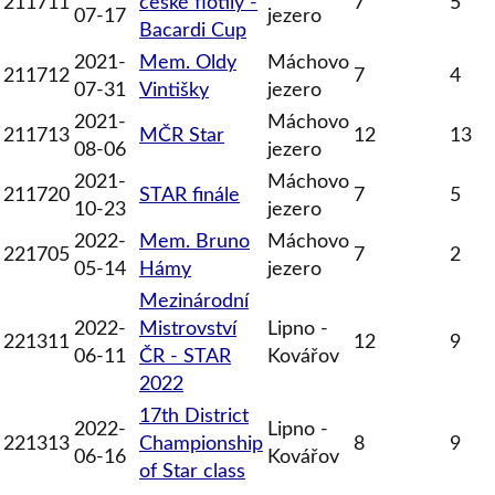
211711
české flotily -
7
5
07-17
jezero
Bacardi Cup
2021-
Mem. Oldy
Máchovo
211712
7
4
07-31
Vintišky
jezero
2021-
Máchovo
211713
MČR Star
12
13
08-06
jezero
2021-
Máchovo
211720
STAR finále
7
5
10-23
jezero
2022-
Mem. Bruno
Máchovo
221705
7
2
05-14
Hámy
jezero
Mezinárodní
2022-
Mistrovství
Lipno -
221311
12
9
06-11
ČR - STAR
Kovářov
2022
17th District
2022-
Lipno -
221313
Championship
8
9
06-16
Kovářov
of Star class