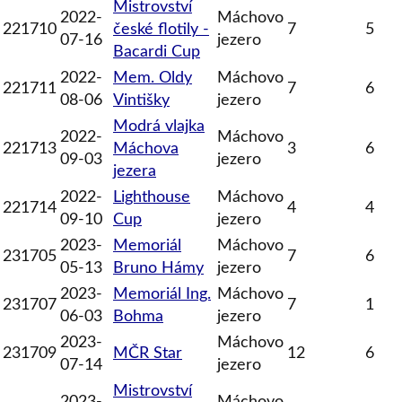
Mistrovství
2022-
Máchovo
221710
české flotily -
7
5
07-16
jezero
Bacardi Cup
2022-
Mem. Oldy
Máchovo
221711
7
6
08-06
Vintišky
jezero
Modrá vlajka
2022-
Máchovo
221713
Máchova
3
6
09-03
jezero
jezera
2022-
Lighthouse
Máchovo
221714
4
4
09-10
Cup
jezero
2023-
Memoriál
Máchovo
231705
7
6
05-13
Bruno Hámy
jezero
2023-
Memoriál Ing.
Máchovo
231707
7
1
06-03
Bohma
jezero
2023-
Máchovo
231709
MČR Star
12
6
07-14
jezero
Mistrovství
2023-
Máchovo