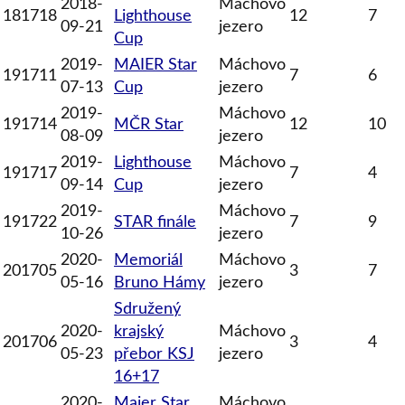
2018-
Máchovo
181718
Lighthouse
12
7
09-21
jezero
Cup
2019-
MAIER Star
Máchovo
191711
7
6
07-13
Cup
jezero
2019-
Máchovo
191714
MČR Star
12
10
08-09
jezero
2019-
Lighthouse
Máchovo
191717
7
4
09-14
Cup
jezero
2019-
Máchovo
191722
STAR finále
7
9
10-26
jezero
2020-
Memoriál
Máchovo
201705
3
7
05-16
Bruno Hámy
jezero
Sdružený
2020-
krajský
Máchovo
201706
3
4
05-23
přebor KSJ
jezero
16+17
2020-
Maier Star
Máchovo