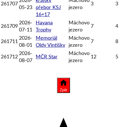
2026-
krajský
Máchovo
261707
3
3
05-23
přebor KSJ
jezero
16+17
2026-
Havana
Máchovo
261709
7
4
07-11
Trophy
jezero
2026-
Memoriál
Máchovo
261711
7
8
08-01
Oldy Vintišky
jezero
2026-
Máchovo
261712
MČR Star
12
5
08-07
jezero
Zpět