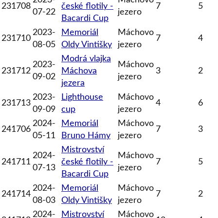
231708
české flotily -
7
5
07-22
jezero
Bacardi Cup
2023-
Memoriál
Máchovo
231710
7
4
08-05
Oldy Vintišky
jezero
Modrá vlajka
2023-
Máchovo
231712
Máchova
3
2
09-02
jezero
jezera
2023-
Lighthouse
Máchovo
231713
4
6
09-09
cup
jezero
2024-
Memoriál
Máchovo
241706
7
3
05-11
Bruno Hámy
jezero
Mistrovství
2024-
Máchovo
241711
české flotily -
7
5
07-13
jezero
Bacardi Cup
2024-
Memoriál
Máchovo
241714
7
2
08-03
Oldy Vintišky
jezero
2024-
Mistrovství
Máchovo