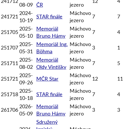
241712
12
4
08-09
ČR
jezero
2024-
Máchovo
241721
STAR finále
7
7
10-19
jezero
2025-
Memoriál
Máchovo
251705
7
4
05-10
Bruno Hámy
jezero
2025-
Memoriál Ing.
Máchovo
251707
3
1
05-31
Böhma
jezero
2025-
Memoriál
Máchovo
251711
7
5
08-02
Oldy Vintišky
jezero
2025-
Máchovo
251721
MČR Star
12
11
09-26
jezero
2025-
Máchovo
251718
STAR finále
7
4
10-18
jezero
2026-
Memoriál
Máchovo
261706
3
3
05-09
Bruno Hámy
jezero
Sdružený