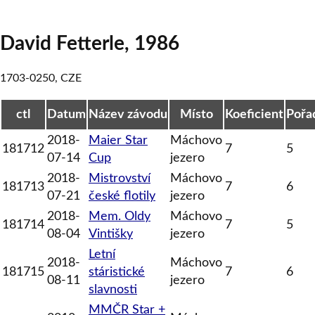
David Fetterle
,
1986
1703-0250
,
CZE
ctl
Datum
Název závodu
Místo
Koeficient
Pořa
2018-
Maier Star
Máchovo
181712
7
5
07-14
Cup
jezero
2018-
Mistrovství
Máchovo
181713
7
6
07-21
české flotily
jezero
2018-
Mem. Oldy
Máchovo
181714
7
5
08-04
Vintišky
jezero
Letní
2018-
Máchovo
181715
stáristické
7
6
08-11
jezero
slavnosti
MMČR Star +