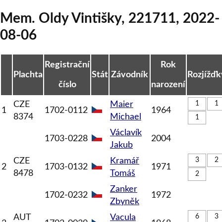
Mem. Oldy Vintišky
,
221711
,
2022-
08-06
Registrační
Rok
Plachta
Stát
Závodník
Rozjížďk
číslo
narození
CZE
Maier
1
1
1
1702-0112
1964
8374
Michael
1
Václavík
1703-0228
2004
Jakub
CZE
Kramář
3
2
2
1703-0132
1971
8478
Tomáš
2
Zanker
1702-0232
1972
Zbyněk
AUT
Vacula
6
3