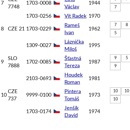
7
1703-0008
1944
7748
Václav
7
1703-0256
Vít
Radek
1970
Rameš
7
8
8
CZE 21
1703-0229
1962
Ivan
5
Láznička
1309-0027
1995
Miloš
SLO
Šťastná
9
5
9
1702-0085
1987
7888
Tereza
9
Houdek
2103-0693
1981
Roman
CZE
Pintera
10
10
10
9999-0100
1973
737
Tomáš
10
Jenšík
1703-0174
1974
David