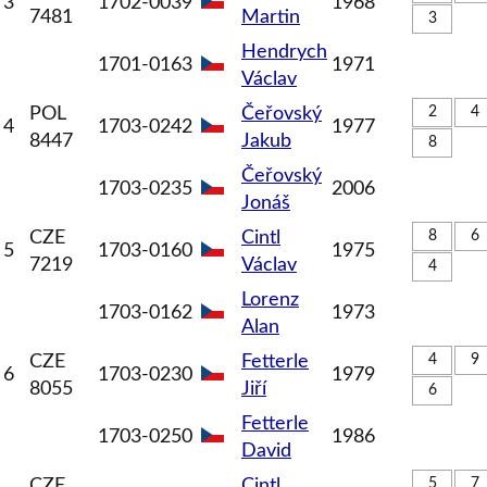
3
1702-0039
1968
7481
Martin
3
Hendrych
1701-0163
1971
Václav
POL
Čeřovský
2
4
4
1703-0242
1977
8447
Jakub
8
Čeřovský
1703-0235
2006
Jonáš
CZE
Cintl
8
6
5
1703-0160
1975
7219
Václav
4
Lorenz
1703-0162
1973
Alan
CZE
Fetterle
4
9
6
1703-0230
1979
8055
Jiří
6
Fetterle
1703-0250
1986
David
CZE
Cintl
5
7