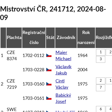
Mistrovství ČR
,
241712
,
2024-08-
09
Registrační
Rok
Plachta
Stát
Závodník
Rozjížď
číslo
narození
CZE
Maier
1
2
1
1702-0112
1964
8374
Michael
3
Václavík
1703-0228
2004
Jakub
CZE
Cintl
2
1
2
1703-0160
1975
7219
Václav
7
Babický
1703-0161
1975
Josef
SWE
6
4