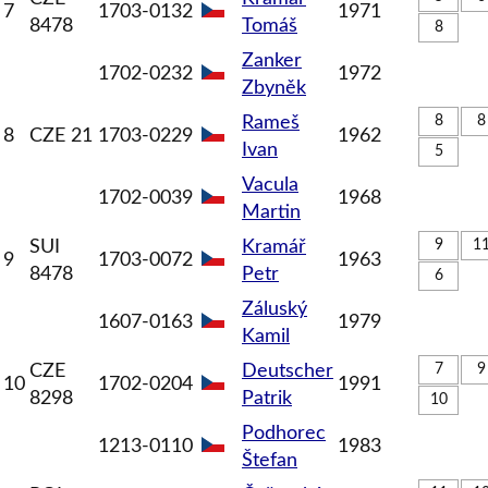
7
1703-0132
1971
8478
Tomáš
8
Zanker
1702-0232
1972
Zbyněk
Rameš
8
8
8
CZE 21
1703-0229
1962
Ivan
5
Vacula
1702-0039
1968
Martin
SUI
Kramář
9
1
9
1703-0072
1963
8478
Petr
6
Záluský
1607-0163
1979
Kamil
CZE
Deutscher
7
9
10
1702-0204
1991
8298
Patrik
10
Podhorec
1213-0110
1983
Štefan