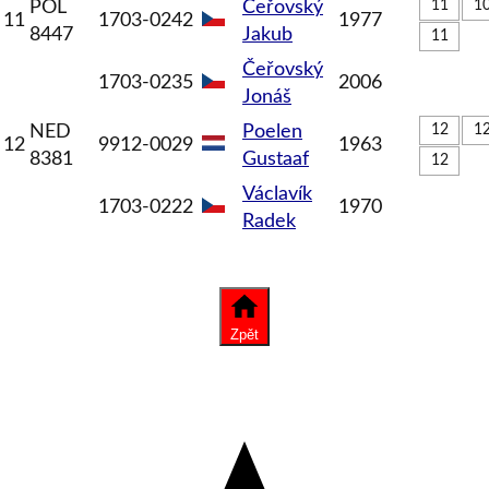
POL
Čeřovský
11
1
11
1703-0242
1977
8447
Jakub
11
Čeřovský
1703-0235
2006
Jonáš
NED
Poelen
12
1
12
9912-0029
1963
8381
Gustaaf
12
Václavík
1703-0222
1970
Radek
Zpět