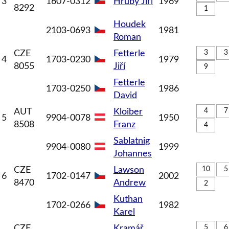
3
1607-0312
Hrubý
Jiří
1969
8292
1
Houdek
2103-0693
1981
Roman
CZE
Fetterle
3
3
4
1703-0230
1979
8055
Jiří
9
Fetterle
1703-0250
1986
David
AUT
Kloiber
4
7
5
9904-0078
1950
8508
Franz
4
Sablatnig
9904-0080
1999
Johannes
CZE
Lawson
10
5
6
1702-0147
2002
8470
Andrew
2
Kuthan
1702-0266
1982
Karel
CZE
Kramář
5
6