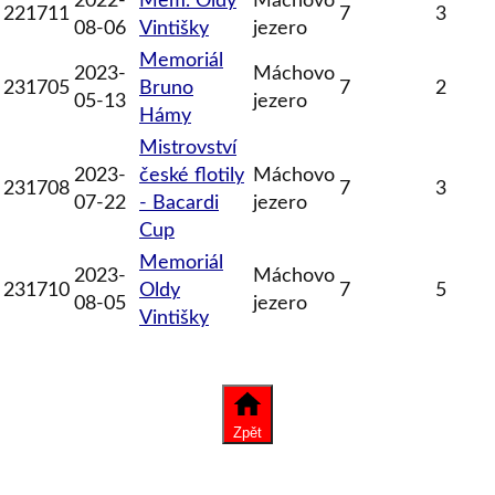
2022-
Mem. Oldy
Máchovo
221711
7
3
08-06
Vintišky
jezero
Memoriál
2023-
Máchovo
231705
Bruno
7
2
05-13
jezero
Hámy
Mistrovství
2023-
české flotily
Máchovo
231708
7
3
07-22
- Bacardi
jezero
Cup
Memoriál
2023-
Máchovo
231710
Oldy
7
5
08-05
jezero
Vintišky
Zpět