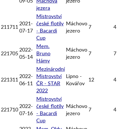
09-05
Máchova
jezero
jezera
Mistrovství
2021-
české flotily
Máchovo
211711
7
4
07-17
- Bacardi
jezero
Cup
Mem.
2022-
Máchovo
221705
Bruno
7
7
05-14
jezero
Hámy
Mezinárodní
2022-
Mistrovství
Lipno -
221311
12
4
06-11
ČR - STAR
Kovářov
2022
Mistrovství
2022-
české flotily
Máchovo
221710
7
4
07-16
- Bacardi
jezero
Cup