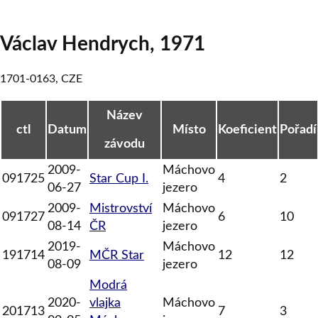
Václav Hendrych
,
1971
1701-0163
,
CZE
Název
ctl
Datum
Místo
Koeficient
Pořadí
závodu
2009-
Máchovo
091725
Star Cup I.
4
2
06-27
jezero
2009-
Mistrovství
Máchovo
091727
6
10
08-14
ČR
jezero
2019-
Máchovo
191714
MČR Star
12
12
08-09
jezero
Modrá
2020-
vlajka
Máchovo
201713
7
3