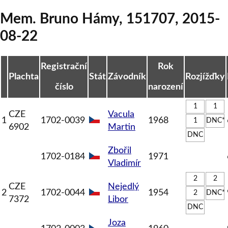
Mem. Bruno Hámy
,
151707
,
2015-
08-22
Registrační
Rok
Plachta
Stát
Závodník
Rozjížďky
číslo
narození
1
1
CZE
Vacula
1
1702-0039
1968
1
DNC*
6902
Martin
DNC
Zbořil
1702-0184
1971
Vladimír
2
2
CZE
Nejedlý
2
1702-0044
1954
2
DNC*
7372
Libor
DNC
Joza