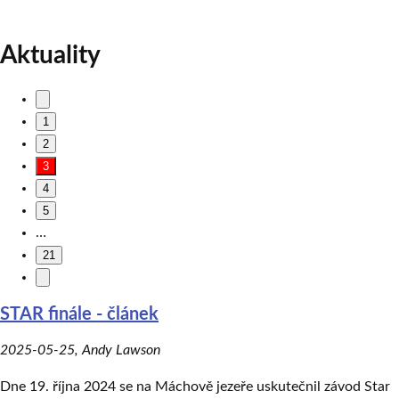
Aktuality
1
2
3
4
5
…
21
STAR finále - článek
2025-05-25
,
Andy Lawson
Dne 19. října 2024 se na Máchově jezeře uskutečnil závod Star