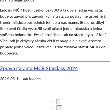
to snad nějak poddá!
Letošní MČR hostil českolipský JO a tak byla jedna věc jistá:
bude to závod pro závodníky na trati, co postaví nejúspěšnější
trenér mládeže posledních let, co u nás máme. (Babane, díky)
Startovní flotilu vyztužili svojí účastí jedna rakouská a jedna
smíšená holandsko-česká posádka a tak na startu bylo 12 lodí.
Více lodi je vždycky záruka větší zábavy, ale hlavně v tomto
případě jedna veledůležitá věc - třídě zůstává statut MČR i do
budoucna.
Zpráva garanta MČR Starclass 2024
2024-08-14
,
Jan Marian
1