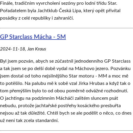
Finále, tradičním vyvrcholení sezóny pro lodní třídu Star.
Pořadatelem byla Jachtklub Česká Lípa, který opět přivítal
posádky z celé republiky i zahraničí.
GP Starclass Mácha - 5M
2024-11-18
,
Jan Kraus
Byl jsem pozván, abych se zúčastnil jednodenního GP Starclass
a tak jsem se po delší době vydal na Máchovo jezero. Pozvánku
jsem dostal od toho nejsilnějšího Star motoru - MM a moc mě
to potěšilo. Na palubu mě k sobě vzal Jirka Hrubas a když tak o
tom přemýšlím bylo to od obou poměrně odvážné rozhodnutí.
O jachtingu na podzimním Mácháči zalitém sluncem psát
nebudu, protože jachtařské postřehy kosáckého presbuřta
nejsou až tak důležité. Chtěl bych se ale podělit o něco, co dnes
už není tak zcela standardní.