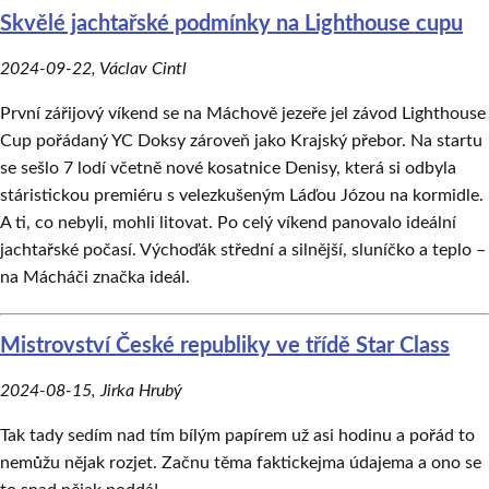
Skvělé jachtařské podmínky na Lighthouse cupu
2024-09-22
,
Václav Cintl
První zářijový víkend se na Máchově jezeře jel závod Lighthouse
Cup pořádaný YC Doksy zároveň jako Krajský přebor. Na startu
se sešlo 7 lodí včetně nové kosatnice Denisy, která si odbyla
stáristickou premiéru s velezkušeným Láďou Józou na kormidle.
A ti, co nebyli, mohli litovat. Po celý víkend panovalo ideální
jachtařské počasí. Výchoďák střední a silnější, sluníčko a teplo –
na Mácháči značka ideál.
Mistrovství České republiky ve třídě Star Class
2024-08-15
,
Jirka Hrubý
Tak tady sedím nad tím bílým papírem už asi hodinu a pořád to
nemůžu nějak rozjet. Začnu těma faktickejma údajema a ono se