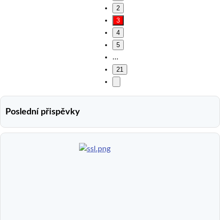
2
3
4
5
…
21
Poslední přispěvky