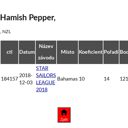
Hamish Pepper
,
,
NZL
Název
ctl
Datum
Místo
Koeficient
Pořadí
Bo
závodu
STAR
2018-
SAILORS
184157
Bahamas
10
14
12
12-03
LEAGUE
2018
Zpět