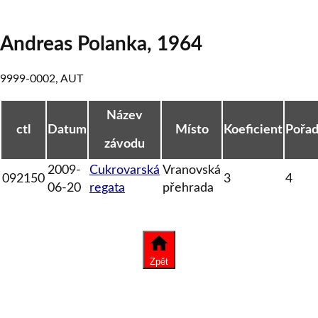
Andreas Polanka
,
1964
9999-0002
,
AUT
Název
ctl
Datum
Místo
Koeficient
Pořad
závodu
2009-
Cukrovarská
Vranovská
092150
3
4
06-20
regata
přehrada
Zpět