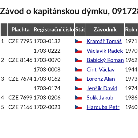
Závod o kapitánskou dýmku
,
09172
Plachta
Registrační číslo
Stát
Závodník
Rok 
1
CZE 7795
1703-0132
Kramář
Tomáš
1971
1703-0222
Václavík
Radek
1970
2
CZE 8146
1703-0070
Babický
Roman
1962
1703-0008
Cintl
Václav
1944
3
CZE 7674
1703-0162
Lorenz
Alan
1973
1703-0174
Jenšík
David
1974
4
CZE 7699
1703-0206
Solík
Jakub
1986
5
CZE 7166
1702-0023
Harcuba
Petr
1960