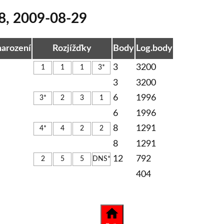
8
,
2009-08-29
narození
Rozjížďky
Body
Log.body
3
3200
1
1
1
3*
3
3200
6
1996
3*
2
3
1
6
1996
8
1291
4*
4
2
2
8
1291
12
792
2
5
5
DNS*
404