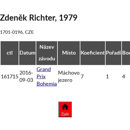
Zdeněk Richter
,
1979
1701-0196
,
CZE
Název
ctl
Datum
Místo
Koeficient
Pořadí
Bo
závodu
Grand
2016-
Máchovo
161715
Prix
7
1
4
09-03
jezero
Bohemia
Zpět