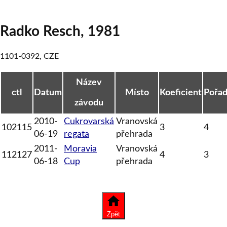
Radko Resch
,
1981
1101-0392
,
CZE
Název
ctl
Datum
Místo
Koeficient
Pořad
závodu
2010-
Cukrovarská
Vranovská
102115
3
4
06-19
regata
přehrada
2011-
Moravia
Vranovská
112127
4
3
06-18
Cup
přehrada
Zpět