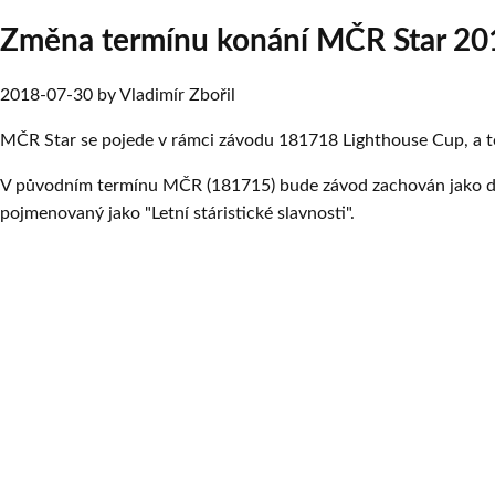
Změna termínu konání MČR Star 20
2018-07-30
by
Vladimír Zbořil
MČR Star se pojede v rámci závodu 181718 Lighthouse Cup, a to 
V původním termínu MČR (181715) bude závod zachován jako dvou
pojmenovaný jako "Letní stáristické slavnosti".