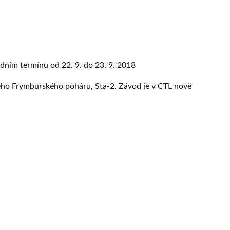
odním termínu od 22. 9. do 23. 9. 2018
tého Frymburského poháru, Sta-2. Závod je v CTL nově